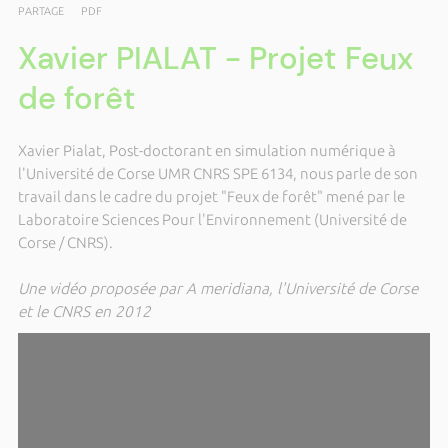
PARTAGE
PDF
Xavier PIALAT - Projet Feux
de forêt
Xavier Pialat, Post-doctorant en simulation numérique à
l'Université de Corse UMR CNRS SPE 6134, nous parle de son
travail dans le cadre du projet "Feux de forêt" mené par le
Laboratoire Sciences Pour l'Environnement (Université de
Corse / CNRS).
Une vidéo proposée par A meridiana, l'Université de Corse
et le CNRS en 2012