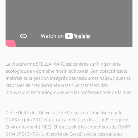
La plateforme STELLA MARE est centrée sur l'ingénierie
écologique en domaine marin et littoral. Son objectif est la
maîtrise et la gestion intégrée des ressources halieutiques et
littorales de Méditerranée visant un transfert des
innovations technologiques vers les professionnels de la mer.
Cette Unité de l'Université de Corse a été labellisée par le
CNRS en juin 2011 et est rattachée à son INstitut Ecologie et
Environnement (INEE). Elle accueille les chercheurs de l'UMR
6134 SPE (CNRS / Université de Corse) spécialisés dans les