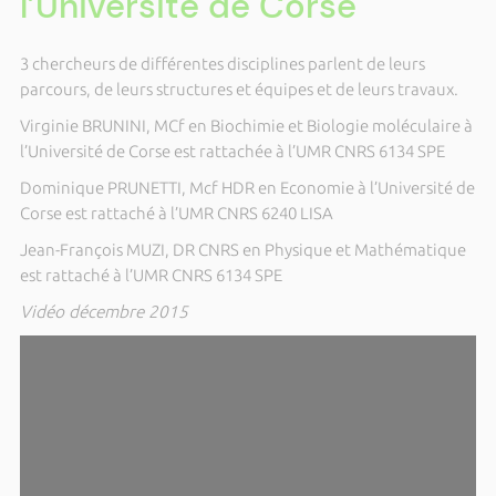
l’Université de Corse
3 chercheurs de différentes disciplines parlent de leurs
parcours, de leurs structures et équipes et de leurs travaux.
Virginie BRUNINI, MCf en Biochimie et Biologie moléculaire à
l’Université de Corse est rattachée à l’UMR CNRS 6134 SPE
Dominique PRUNETTI, Mcf HDR en Economie à l’Université de
Corse est rattaché à l’UMR CNRS 6240 LISA
Jean-François MUZI, DR CNRS en Physique et Mathématique
est rattaché à l’UMR CNRS 6134 SPE
Vidéo décembre 2015