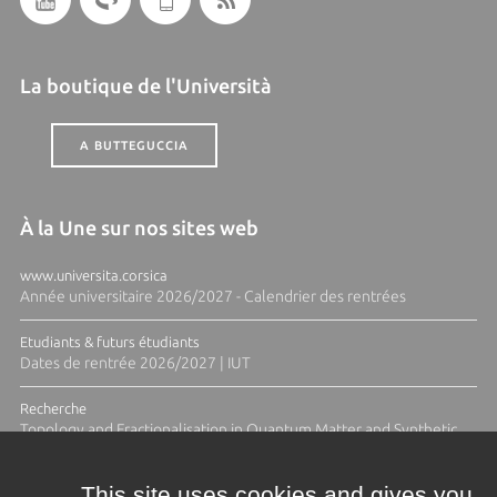
La boutique de l'Università
A BUTTEGUCCIA
À la Une sur nos sites web
www.universita.corsica
Année universitaire 2026/2027 - Calendrier des rentrées
Etudiants & futurs étudiants
Dates de rentrée 2026/2027 | IUT
Recherche
Topology and Fractionalisation in Quantum Matter and Synthetic
Platforms
This site uses cookies and gives you