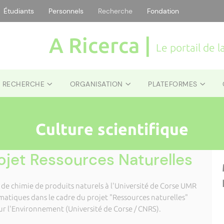
Étudiants
Personnels
Recherche
Fondation
A Ricerca |
Le portail de 
E RECHERCHE
ORGANISATION
PLATEFORMES
Culture scientifique
jet Ressources Naturelles
 de chimie de produits naturels à l'Université de Corse UMR
matiques dans le cadre du projet "Ressources naturelles"
r l'Environnement (Université de Corse / CNRS).