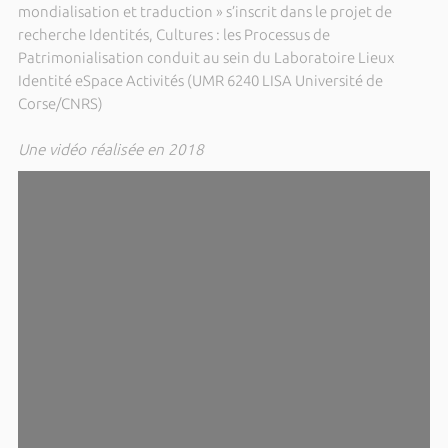
mondialisation et traduction » s’inscrit dans le projet de
recherche Identités, Cultures : les Processus de
Patrimonialisation conduit au sein du Laboratoire Lieux
Identité eSpace Activités (UMR 6240 LISA Université de
Corse/CNRS)
Une vidéo réalisée en 2018