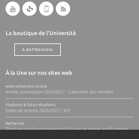
La boutique de l'Università
A BUTTEGUCCIA
À la Une sur nos sites web
www.universita.corsica
Année universitaire 2026/2027 - Calendrier des rentrées
Etudiants & futurs étudiants
Dates de rentrée 2026/2027 | IUT
Recherche
Topology and Fractionalisation in Quantum Matter and Synthetic
Platforms