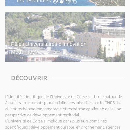
les ressources naturelles
Parc Galea - Entretien public avec
Alexandra W. Albertini
Du dimanche 13 septembre 2026 au samedi 19
septembre 2026
Hot Topics in Modern Cosmology - SW18
Du lundi 14 septembre 2026 au vendredi 18
Pôles Universitaires d'Innovation
septembre 2026
Med'Innov'
2026-T3 Operator Algebras:
Approximation, Rigidity and Dynamics
Dimanche 20 septembre 2026 de 14h00 à 15h00
DÉCOUVRIR
Parc Galea – Entretien public avec
François Santoni
Dimanche 27 septembre 2026 de 14h00 à 15h00
L’identité scientifique de l’Université de Corse s’articule autour de
Parc Galea - Entretien public avec
8 projets structurants pluridisciplinaires labellisés par le CNRS. Ils
allient recherche fondamentale et recherche appliquée dans une
Patrice Terramorsi
perspective de développement territorial.
Du dimanche 27 septembre 2026 au samedi 03
L’Université de Corse s'implique dans plusieurs domaines
octobre 2026
scientifiques : développement durable, environnement, sciences