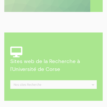
Dimanche 18 octobre 2026 de 14h00 à 15h00
Parc Galea – Entretien public avec
Vannina Lari
Dimanche 25 octobre 2026 de 14h00 à 15h00
Parc Galea – Entretien public avec Alain
Di Meglio
Plus d'actualités ›
Sites web de la Recherche à
l'Université de Corse