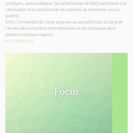
CohereX 2026 School - Science with
juridiques, santé publique. Ses plateformes de R&D participent à la
coherent x-rays at synchrotrons and
valorisation et au transfert de ses activités de recherche vers la
société.
XFEL sources
Enfin, l'Université de Corse organise ou accueille tout au long de
Dimanche 04 octobre 2026 de 14h00 à 15h00
l’année des rencontres internationales et est impliquée dans
Parc Galea - Entretien public avec
plusieurs réseaux majeurs.
Danièle Bernus Raffaelli
>
En savoir plus
Du mardi 06 octobre 2026 au vendredi 16 octobre
2026
International Autumn School in Quantum
Algorithms for many-body problems
(IASQA)
Focus
Du jeudi 08 octobre 2026 au vendredi 09 octobre
2026
4ème édition du Forum Islas del Mar
Dimanche 11 octobre 2026 de 14h00 à 15h00
Parc Galea - Entretien public avec Alain
Muselli