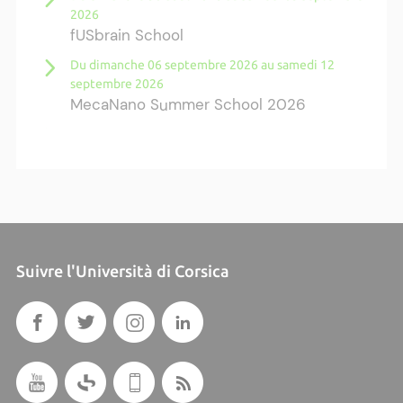
2026
fUSbrain School
Du dimanche 06 septembre 2026 au samedi 12
septembre 2026
MecaNano Summer School 2026
Du dimanche 13 septembre 2026 au samedi 19
septembre 2026
Hot Topics in Modern Cosmology - SW18
Du lundi 14 septembre 2026 au vendredi 18
septembre 2026
2026-T3 Operator Algebras:
Approximation, Rigidity and Dynamics
Suivre l'Università di Corsica
Du dimanche 27 septembre 2026 au samedi 03
octobre 2026
CohereX 2026 School - Science with
coherent x-rays at synchrotrons and
XFEL sources