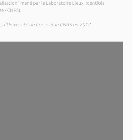
alisation" mené par le Laboratoire Lieux, Identités,
se / CNRS).
, l'Université de Corse et le CNRS en 2012