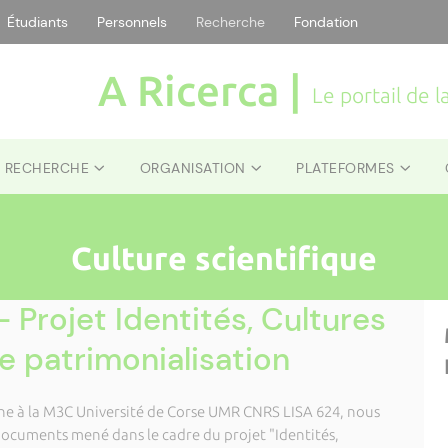
Étudiants
Personnels
Recherche
Fondation
A Ricerca |
Le portail de 
E RECHERCHE
ORGANISATION
PLATEFORMES
Culture scientifique
 Projet Identités, Cultures
e patrimonialisation
che à la M3C Université de Corse UMR CNRS LISA 624, nous
documents mené dans le cadre du projet "Identités,