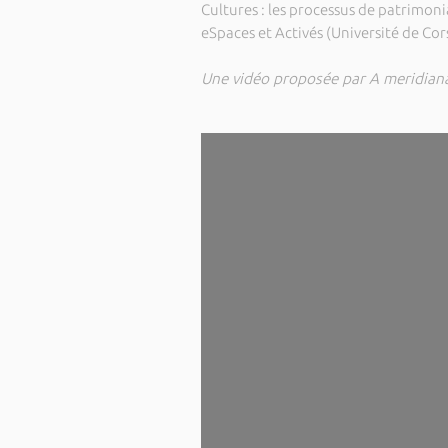
Cultures : les processus de patrimoni
eSpaces et Activés (Université de Cor
Une vidéo proposée par A meridiana