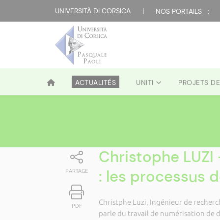
UNIVERSITÀ DI CORSICA
|
NOS PORTAILS :
ACTUALITÉS
UNITI
PROJETS D
Christophe LUZI -
: les processus d
PARTAGE
Christphe Luzi, Ingénieur de recher
PDF
parle du travail de numérisation de 