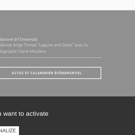
azione di l'Università
idence Ange Tomasi "Lagune and Zeste" avec la
tographe Diane Moulenc
ACTUS ET CALENDRIER ÉVÈNEMENTIEL
 want to activate
NALIZE