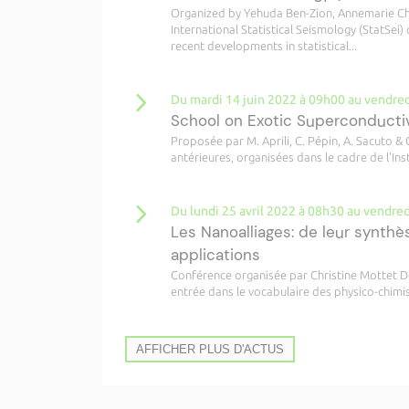
Organized by Yehuda Ben-Zion, Annemarie Ch
International Statistical Seismology (StatSei)
recent developments in statistical...
Du mardi 14 juin 2022 à 09h00 au vendred
School on Exotic Superconducti
Proposée par M. Aprili, C. Pépin, A. Sacuto & 
antérieures, organisées dans le cadre de l'Insti
Du lundi 25 avril 2022 à 08h30 au vendred
Les Nanoalliages: de leur synthès
applications
Conférence organisée par Christine Mottet De
entrée dans le vocabulaire des physico-chimist
AFFICHER PLUS D'ACTUS