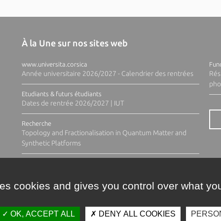
À la Une sur nos sites web
www.universita.corsica
Fund
Année universitaire 2026/2027 - Calendrier des rentrées
Rés
pho
Etudiants & futurs étudiants
Dates de rentrée 2026/2027 | IUT
Recherche
Topology and Fractionalisation in Quantum Matter and
Synthetic Platforms
ses cookies and gives you control over what you
OK, ACCEPT ALL
DENY ALL COOKIES
PERSO