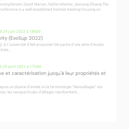
ristophersen, David Marsan, Stefan Wiemer, Jiancang Zhuang The
 conference is a well-established biennial meeting focusing on
i 24 juin 2022 à 18h00
vity (ExoSup 2022)
Q. Si L'université d'été proposée fait partie d'une série d'écoles
tute...
i 29 avril 2022 à 17h00
e et caractérisation jusqu'à leur propriétés et
puis un dizaine d’année où la terminologie “Nanoalliages” est
es, les nanoparticules d’alliages représentent...