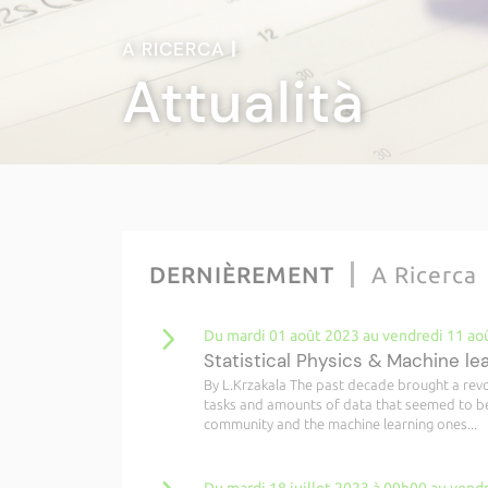
A RICERCA
|
Attualità
DERNIÈREMENT
A Ricerca
Du mardi 01 août 2023 au vendredi 11 ao
Statistical Physics & Machine le
By L.Krzakala The past decade brought a revo
tasks and amounts of data that seemed to be s
community and the machine learning ones...