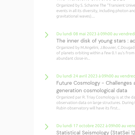
Organized by S. Schanne The “Transient Univer
events in all its diversity, including photon
gravitational waves)....
Du lundi 08 mai 2023 à 09h00 au vendred
The inner disk of young stars : a
Organized by M.Angelini, J.Bouvier, C.Dougado
of planets orbiting within a few 0.1 au’s from
abundant close-in...
Du lundi 24 avril 2023 à 09h00 au vendred
Future Cosmology - Challenges a
generation cosmological data
Organized par R. Triay Cosmology is at the da
observation data on large structures. During 
Rubin observatory will have its first...
Du lundi 17 octobre 2022 à 09h00 au ven
Statistical Seismology (StatSei 1