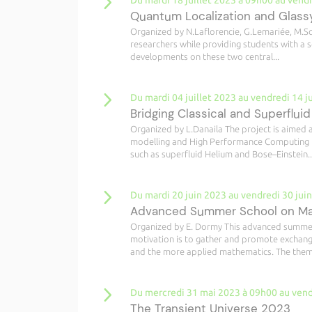
Du mardi 18 juillet 2023 à 09h00 au vendr
Quantum Localization and Glass
Organized by N.Laflorencie, G.Lemariée, M.Sc
researchers while providing students with a 
developments on these two central...
Du mardi 04 juillet 2023 au vendredi 14 j
Bridging Classical and Superflu
Organized by L.Danaila The project is aimed a
modelling and High Performance Computing (
such as superfluid Helium and Bose–Einstein..
Du mardi 20 juin 2023 au vendredi 30 jui
Advanced Summer School on Mat
Organized by E. Dormy This advanced summer
motivation is to gather and promote exchan
and the more applied mathematics. The theme
Du mercredi 31 mai 2023 à 09h00 au vend
The Transient Universe 2023