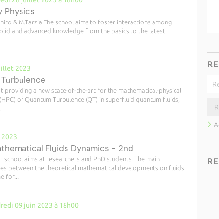
edi 28 juillet 2023 à 18h00
y Physics
hiro & M.Tarzia The school aims to foster interactions among
solid and advanced knowledge from the basics to the latest
RE
uillet 2023
id Turbulence
t providing a new state-of-the-art for the mathematical-physical
HPC) of Quantum Turbulence (QT) in superfluid quantum fluids,
.
A
n 2023
hematical Fluids Dynamics - 2nd
 school aims at researchers and PhD students. The main
RE
ges between the theoretical mathematical developments on fluids
 for...
redi 09 juin 2023 à 18h00