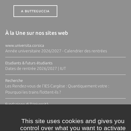
A BUTTEGUCCIA
À la Une sur nos sites web
www.universita.corsica
Année universitaire 2026/2027 - Calendrier des rentrées
Etudiants & futurs étudiants
Dates de rentrée 2026/2027 | IUT
Recherche
Les Rendez-vous de l'IES Cargèse : Quantiquement votre :
Pourquoi les trains flottent-ils ?
Fundazione di l'Università
Résidence Ange Tomasi "Lagune and Zeste" avec la photographe
Diane Moulenc
This site uses cookies and gives you
control over what you want to activate