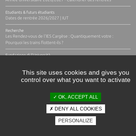
Etudiants & futurs étudiants
Dates de rentrée 2026/2027 | IUT
Recherche
Les Rendez-vous de l'IES Cargèse : Quantiquement votre :
Pourquoi les trains flottent-ils ?
Fundazione di l'Università
Résidence Ange Tomasi "Lagune and Zeste" avec la photographe
Diane Moulenc
This site uses cookies and gives you
control over what you want to activate
ACTUS ET CALENDRIER ÉVÈNEMENTIEL
OK, ACCEPT ALL
DENY ALL COOKIES
Crédits et mentions légales
PERSONALIZE
Contacts
Plan d'accès
Espace presse
Photothèque
Recrutement
Marchés publics