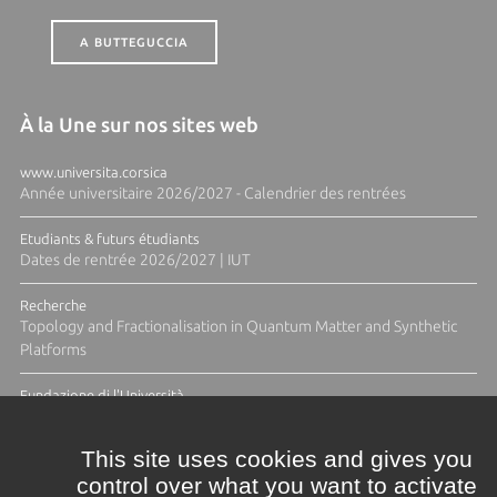
A BUTTEGUCCIA
À la Une sur nos sites web
www.universita.corsica
Année universitaire 2026/2027 - Calendrier des rentrées
Etudiants & futurs étudiants
Dates de rentrée 2026/2027 | IUT
Recherche
Topology and Fractionalisation in Quantum Matter and Synthetic
Platforms
Fundazione di l'Università
Résidence Ange Tomasi "Lagune and Zeste" avec la photographe
Diane Moulenc
This site uses cookies and gives you
control over what you want to activate