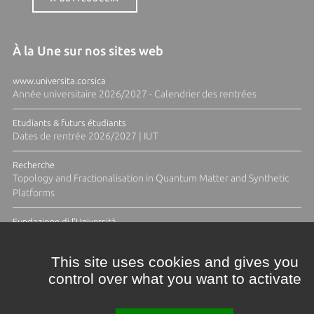
À la Une sur nos sites web
www.universita.corsica
Année universitaire 2026/2027 - Calendrier des rentrées
Etudiants & futurs étudiants
Dates de rentrée 2026/2027 | IUT
Recherche
Topology and Fractionalisation in Quantum Matter and Synthetic
Platforms
Fundazione di l'Università
Résidence Ange Tomasi "Lagune and Zeste" avec la photographe
Diane Moulenc
This site uses cookies and gives you
control over what you want to activate
ACTUS ET CALENDRIER ÉVÈNEMENTIEL