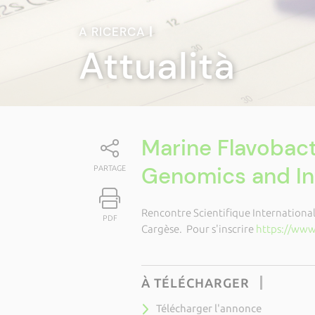
A RICERCA
|
Attualità
Marine Flavobacte
Genomics and Int
PARTAGE
Rencontre Scientifique International
PDF
Cargèse. Pour s'inscrire
https://www.
À TÉLÉCHARGER
Télécharger l'annonce