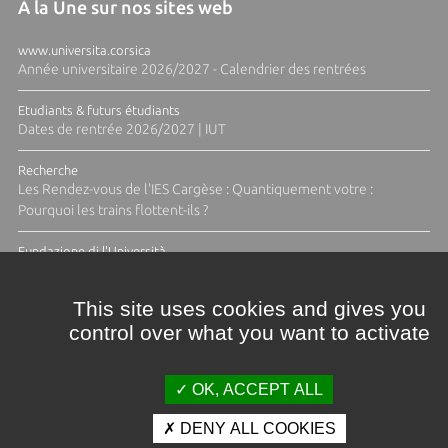
À la Une sur nos sites web
www.universita.corsica
Année universitaire 2026/2027 - Calendrier des rentrées
Etudiants & futurs étudiants
Dates de rentrée 2026/2027 | IUT
Recherche
Les Rendez-vous de l'IES Cargèse : Quantiquement votre :
Pourquoi les trains flottent-ils ?
Fundazione di l'Università
Résidence Ange Tomasi "Lagune and Zeste" avec la photographe
Diane Moulenc
This site uses cookies and gives you
control over what you want to activate
ACTUS ET CALENDRIER ÉVÈNEMENTIEL
OK, ACCEPT ALL
DENY ALL COOKIES