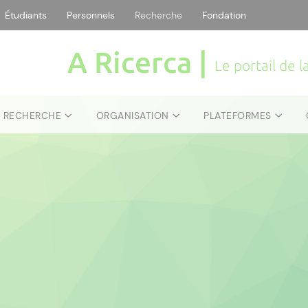
Étudiants
Personnels
Recherche
Fondation
A Ricerca |
Le portail de 
E RECHERCHE
ORGANISATION
PLATEFORMES