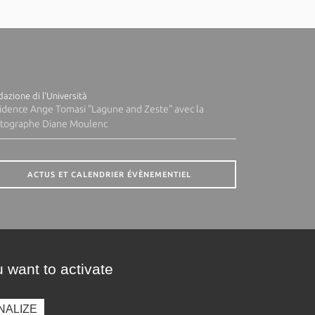
azione di l'Università
idence Ange Tomasi "Lagune and Zeste" avec la
tographe Diane Moulenc
ACTUS ET CALENDRIER ÉVÈNEMENTIEL
 want to activate
NALIZE