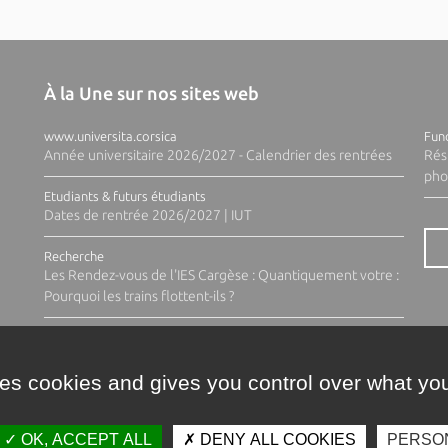
À la Une sur nos sites web
www.universita.corsica
Fund
Année universitaire 2026/2027 - Calendrier des rentrées
Rés
pho
Etudiants & futurs étudiants
Dates de rentrée 2026/2027 | IUT
Recherche
Les Rendez-vous de l'IES Cargèse : Quantiquement votre :
Pourquoi les trains flottent-ils ?
ses cookies and gives you control over what you
OK, ACCEPT ALL
DENY ALL COOKIES
PERSO