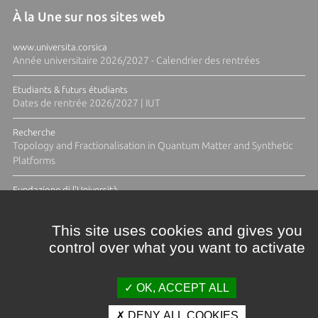
À la Une sur nos sites web
www.universita.corsica
Année universitaire 2026/2027 - Calendrier des rentrées
Etudiants & futurs étudiants
Dates de rentrée 2026/2027 | IUT
Recherche
Topology and Fractionalisation in Quantum Matter and Synthetic
Platforms
Fundazione di l'Università
Résidence Ange Tomasi "Lagune and Zeste" avec la photographe
Diane Moulenc
This site uses cookies and gives you
control over what you want to activate
ACTUS ET CALENDRIER ÉVÈNEMENTIEL
OK, ACCEPT ALL
DENY ALL COOKIES