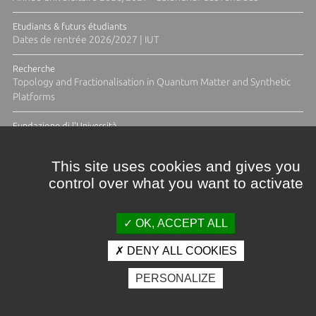
Etudiants & futurs étudiants
Dates de rentrée 2026/2027 | IUT
Recherche
Topology and Fractionalisation in Quantum Matter and Synthetic
Platforms
Fundazione di l'Università
Résidence Ange Tomasi "Lagune and Zeste" avec la photographe
Diane Moulenc
This site uses cookies and gives you
control over what you want to activate
ACTUS ET CALENDRIER ÉVÈNEMENTIEL
OK, ACCEPT ALL
DENY ALL COOKIES
Crédits et mentions légales
PERSONALIZE
Contacts
Plan d'accès
Espace presse
Photothèque
Recrutement
Marchés publics