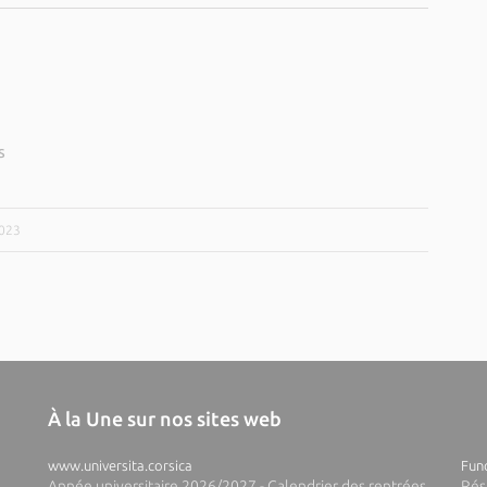
s
2023
À la Une sur nos sites web
www.universita.corsica
Fund
Année universitaire 2026/2027 - Calendrier des rentrées
Rés