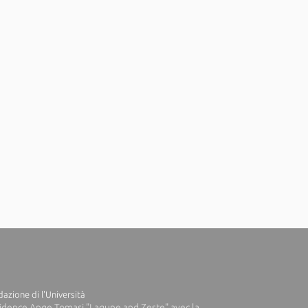
azione di l'Università
idence Ange Tomasi "Lagune and Zeste" avec la