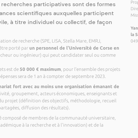
Pro
s recherches participatives sont des formes
Dir
nces scientifiques auxquelles participent
Miss
le, à titre individuel ou collectif, de façon
Yan
la 
ration de recherche (SPE, LISA, Stella Mare, EMRJ,
049
être porté par
un personnel de l’Université de Corse en
cheur ou ingénieur) qui peut candidater seul ou comme
ets est de
50 000 € maximum
, pour l’ensemble des projets
s dépenses sera de 1 an à compter de septembre 2023.
nariat fort avec au moins une organisation émanant de
ctivité, groupement, acteurs économiques, enseignants et
u projet (définition des objectifs, méthodologie, recueil
rtagées, diffusion des résultats).
ité composé de membres de la communauté universitaire,
adémique à la recherche et à l'innovation) et de la