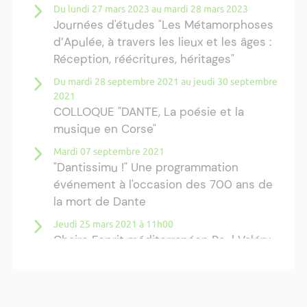
Du lundi 27 mars 2023 au mardi 28 mars 2023
Journées d'études "Les Métamorphoses
d’Apulée, à travers les lieux et les âges :
Réception, réécritures, héritages"
Du mardi 28 septembre 2021 au jeudi 30 septembre
2021
COLLOQUE "DANTE, La poésie et la
musique en Corse"
Mardi 07 septembre 2021
"Dantissimu !" Une programmation
événement à l'occasion des 700 ans de
la mort de Dante
Jeudi 25 mars 2021 à 11h00
Chaire Esprit méditerranéen Paul Valéry,
conférence en ligne de Carlo Ossola à
l'occasion du "Dantedi" une journée
dédiée à Dante