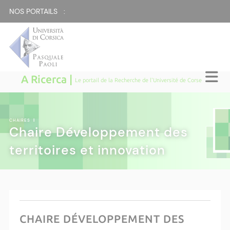
NOS PORTAILS :
A Ricerca |
Le portail de la Recherche de l'Université de Corse
CHAIRES
|
Chaire Développement des
territoires et innovation
CHAIRE DÉVELOPPEMENT DES