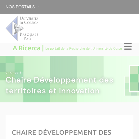
NOS PORTAILS :
A Ricerca |
Le portail de la Recherche de l'Université de Corse
CHAIRES
|
Chaire Développement des
territoires et innovation
CHAIRE DÉVELOPPEMENT DES