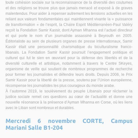
toute cohésion sociale sur la reconnaissance de la diversité des coutumes
et des religions se trouve plus que jamais menacé et exposé à de graves
malentendus. Pour aider à repenser autrement les tensions actuelles en les
reliant aux valeurs fondamentales qui maintiennent vivante la « puissance
de transformation » de l’esprit, la Chaire Esprit Méditerranéen-Paul Valéry
reçoit la Fondation Samir Kassir, dont Ayman Mhanna est l’actuel directeur
et qui porte le nom d’un journaliste assassiné à Beyrouth en 2005.
Éditorialiste au sein de plusieurs organes de presse internationaux, Samir
Kassir était une personnalité charismatique du biculturalisme franco-
libanais. La Fondation Samir Kassir poursuit l’engagement politique et
culturel qui fut le sien en œuvrant pour la défense des libertés et de la
diversité culturelle et artistique, notamment à travers le Centre SKeyes,
organisme de veille qui soutient de nombreux programmes de recherche
pour former les journalistes et défendre leurs droits. Depuis 2006, le Prix
Samir Kassir pour la liberté de la presse, soutenu par l’Union européenne,
récompense les journalistes les plus courageux du monde arabe.
À l’automne 2019, le soulèvement du peuple Libanais pour réclamer la
justice sociale remet ces questions au cœur de l’actualité et donne une
nouvelle résonance à la présence d’Ayman Mhanna en Corse, où les liens
avec le Liban sont nombreux et durables.
Mercredi 6 novembre CORTE, Campus
Mariani Salle B1-204