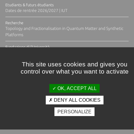
Etudiants & futurs étudiants
Dates de rentrée 2026/2027 | IUT
Recherche
Topology and Fractionalisation in Quantum Matter and Synthetic
Platforms
Fundazione di l'Università
Résidence Ange Tomasi "Lagune and Zeste" avec la photographe
Diane Moulenc
This site uses cookies and gives you
control over what you want to activate
ACTUS ET CALENDRIER ÉVÈNEMENTIEL
OK, ACCEPT ALL
DENY ALL COOKIES
Crédits et mentions légales
PERSONALIZE
Contacts
Plan d'accès
Espace presse
Photothèque
Recrutement
Marchés publics