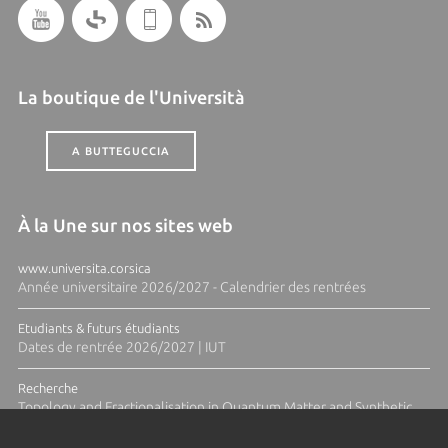
La boutique de l'Università
A BUTTEGUCCIA
À la Une sur nos sites web
www.universita.corsica
Année universitaire 2026/2027 - Calendrier des rentrées
Etudiants & futurs étudiants
Dates de rentrée 2026/2027 | IUT
Recherche
Topology and Fractionalisation in Quantum Matter and Synthetic
Platforms