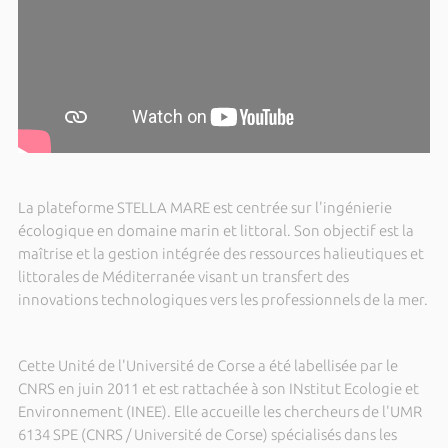
La plateforme STELLA MARE est centrée sur l'ingénierie
écologique en domaine marin et littoral. Son objectif est la
maîtrise et la gestion intégrée des ressources halieutiques et
littorales de Méditerranée visant un transfert des
innovations technologiques vers les professionnels de la mer.
Cette Unité de l'Université de Corse a été labellisée par le
CNRS en juin 2011 et est rattachée à son INstitut Ecologie et
Environnement (INEE). Elle accueille les chercheurs de l'UMR
6134 SPE (CNRS / Université de Corse) spécialisés dans les