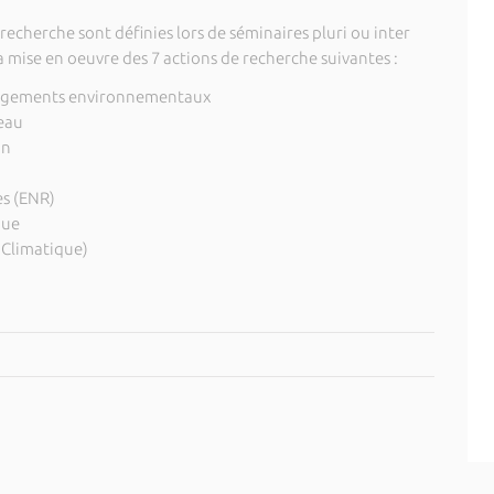
echerche sont définies lors de séminaires pluri ou inter
la mise en oeuvre des 7 actions de recherche suivantes :
hangements environnementaux
’eau
on
es (ENR)
que
 Climatique)