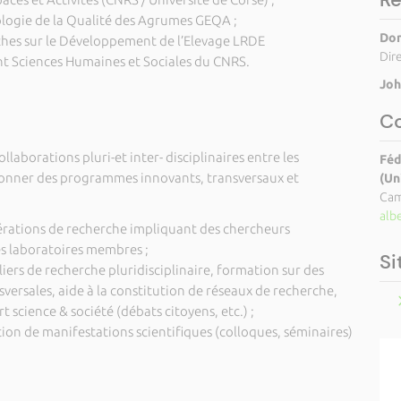
logie de la Qualité des Agrumes GEQA ;
Don
hes sur le Développement de l’Elevage LRDE
Dir
t Sciences Humaines et Sociales du CNRS.
Joh
C
ollaborations pluri-et inter- disciplinaires entre les
Féd
donner des programmes innovants, transversaux et
(Un
Cam
alb
pérations de recherche impliquant des chercheurs
s laboratoires membres ;
Si
liers de recherche pluridisciplinaire, formation sur des
versales, aide à la constitution de réseaux de recherche,
 science & société (débats citoyens, etc.) ;
ion de manifestations scientifiques (colloques, séminaires)