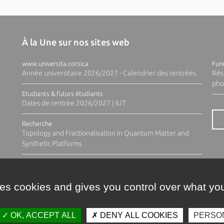
À la Une sur nos sites web
www.universita.corsica
Fund
Année universitaire 2026/2027 - Calendrier des rentrées
Rés
pho
Etudiants & futurs étudiants
Dates de rentrée 2026/2027 | IUT
Recherche
Topology and Fractionalisation in Quantum Matter and
Synthetic Platforms
ses cookies and gives you control over what you
OK, ACCEPT ALL
DENY ALL COOKIES
PERSO