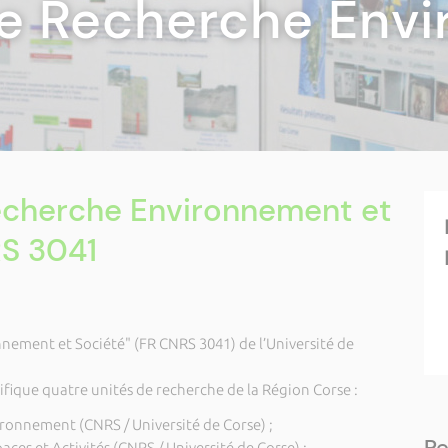
de Recherche Env
echerche Environnement et
RS 3041
nement et Société" (FR CNRS 3041) de l’Université de
ifique quatre unités de recherche de la Région Corse :
ironnement (CNRS / Université de Corse) ;
Re
aces et Activités (CNRS / Université de Corse) ;