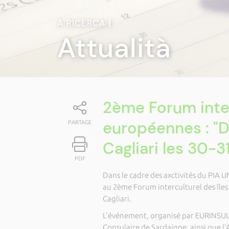
A RICERCA
|
Attualità
2ème Forum inter
européennes : "D
PARTAGE
Cagliari les 30-
PDF
Dans le cadre des axctivités du PIA UN
au 2ème Forum interculturel des îles
Cagliari.
L'événement, organisé par EURINSULA 
Consulaire de Sardaigne, ainsi que l