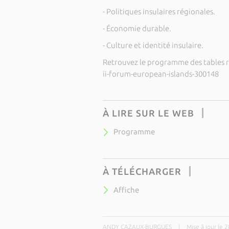
- Politiques insulaires régionales.
- Économie durable.
- Culture et identité insulaire.
Retrouvez le programme des tables ro
ii-forum-european-islands-300148
À LIRE SUR LE WEB
Programme
À TÉLÉCHARGER
Affiche
ANDY CAZAUX-BURGUES
|
Mise à jour le 