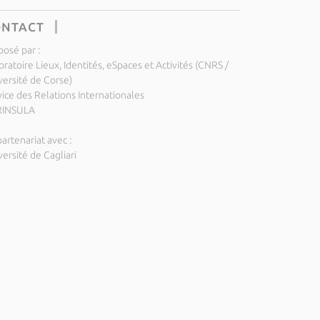
ONTACT
posé par :
ratoire Lieux, Identités, eSpaces et Activités (CNRS /
versité de Corse)
vice des Relations Internationales
RINSULA
artenariat avec :
ersité de Cagliari