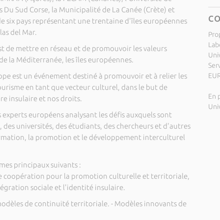
u Sud Corse, la Municipalité de La Canée (Crète) et
C
de six pays représentant une trentaine d'îles européennes
las del Mar.
Pro
Labo
st de mettre en réseau et de promouvoir les valeurs
Uni
t de la Méditerranée, les îles européennes.
Ser
ope est un événement destiné à promouvoir et à relier les
EU
 tourisme en tant que vecteur culturel, dans le but de
En p
re insulaire et nos droits.
Univ
s experts européens analysant les défis auxquels sont
 des universités, des étudiants, des chercheurs et d'autres
rmation, la promotion et le développement interculturel
mes principaux suivants :
de coopération pour la promotion culturelle et territoriale,
gration sociale et l'identité insulaire.
modèles de continuité territoriale. - Modèles innovants de