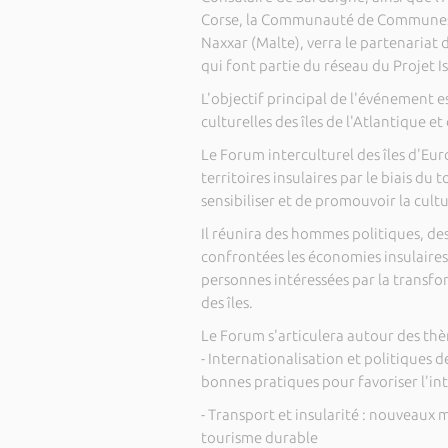
Corse, la Communauté de Communes D
Naxxar (Malte), verra le partenariat 
qui font partie du réseau du Projet Is
L'objectif principal de l'événement e
culturelles des îles de l'Atlantique e
Le Forum interculturel des îles d'Eur
territoires insulaires par le biais du
sensibiliser et de promouvoir la cultu
Il réunira des hommes politiques, de
confrontées les économies insulaires,
personnes intéressées par la transfo
des îles.
Le Forum s'articulera autour des thè
- Internationalisation et politiques 
bonnes pratiques pour favoriser l'inté
- Transport et insularité : nouveaux 
tourisme durable