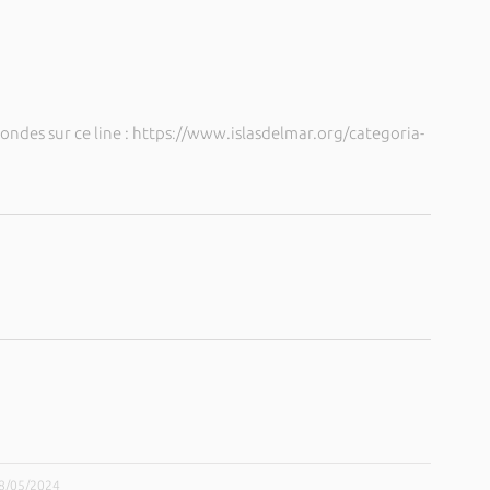
ndes sur ce line : https://www.islasdelmar.org/categoria-
28/05/2024