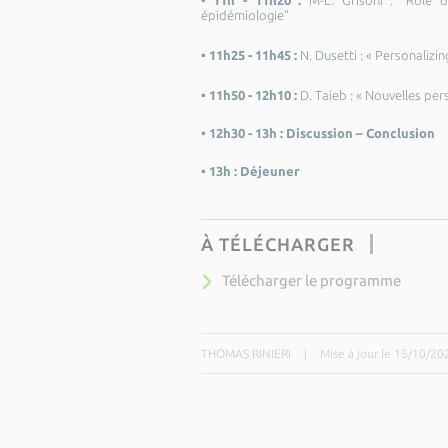
• 11h - 11h20 :
M-L. Grisoni : “Rôle d
épidémiologie”
• 11h25 - 11h45 :
N. Dusetti : « Personaliz
• 11h50 - 12h10 :
D. Taieb : « Nouvelles pe
• 12h30 - 13h :
Discussion – Conclusion
• 13h :
Déjeuner
À TÉLÉCHARGER
Télécharger le programme
THOMAS RINIERI
|
Mise à jour le 15/10/20