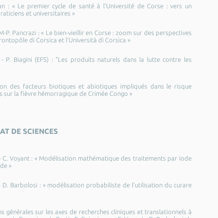
ian : « Le premier cycle de santé à l’Université de Corse : vers un
ticiens et universitaires »
 M-P. Pancrazi : « Le bien-vieillir en Corse : zoom sur des perspectives
ntopôle di Corsica et l’Università di Corsica »
 - P. Biagini (EFS) : "Les produits naturels dans la lutte contre les
ation des facteurs biotiques et abiotiques impliqués dans le risque
s sur la fièvre hémorragique de Crimée Congo »
AT DE SCIENCES
i - C. Voyant : « Modélisation mathématique des traitements par iode
ïde »
- D. Barbolosi : « modélisation probabiliste de l’utilisation du curare
s générales sur les axes de recherches cliniques et translationnels à