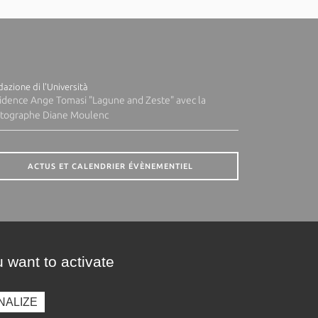
azione di l'Università
idence Ange Tomasi "Lagune and Zeste" avec la
tographe Diane Moulenc
ACTUS ET CALENDRIER ÉVÈNEMENTIEL
 want to activate
NALIZE
presse
Photothèque
Recrutement
Marchés publics