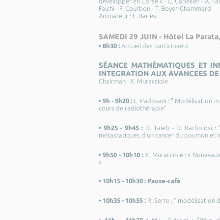
développer en Corse » - G. Capellier - A. Fau
Falchi - F. Courbon - T. Boyer-Chammard
Animateur : F. Barlesi
SAMEDI 29 JUIN - Hôtel La Parata,
• 8h30 :
Accueil des participants
SÉANCE MATHÉMATIQUES ET IN
INTEGRATION AUX AVANCEES DE 
Chairman : X. Muracciole
• 9h - 9h20 :
L. Padovani : " Modélisation 
cours de radiothérapie"
• 9h25 - 9h45 :
D. Taieb - D. Barbolosi :
métastatiques d’un cancer du poumon et 
• 9h50 - 10h10 :
X. Muracciole : « Nouveaux
»
• 10h15 - 10h30 :
Pause-café
• 10h35 - 10h55 :
R. Serre : “ modélisation 