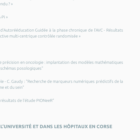
endu ? »
-Pi »
 d’Autorééducation Guidée à la phase chronique de l’AVC - Résultats
ctive multi-centrique contrôlée randomisée »
 de précision en oncologie : implantation des modèles mathématiques
es schémas posologiques"
ole - C. Gaudy : "Recherche de marqueurs numériques prédictifs de la
me et du sein"
es résultats de l’étude PIONeeR"
L’UNIVERSITÉ ET DANS LES HÔPITAUX EN CORSE