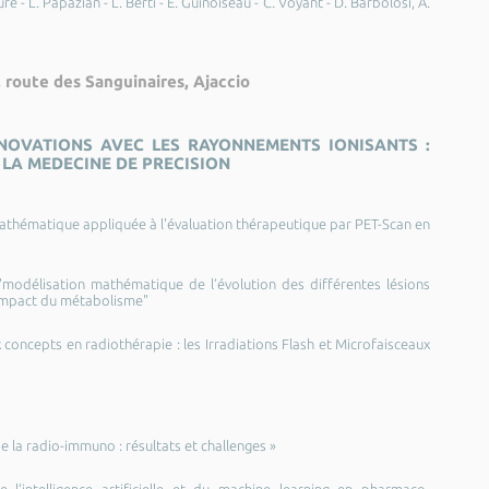
re - L. Papazian - L. Berti - E. Guinoiseau - C. Voyant - D. Barbolosi, A.
 route des Sanguinaires, Ajaccio
NOVATIONS AVEC LES RAYONNEMENTS IONISANTS :
LA MEDECINE DE PRECISION
mathématique appliquée à l'évaluation thérapeutique par PET-Scan en
 "modélisation mathématique de l’évolution des différentes lésions
impact du métabolisme"
 concepts en radiothérapie : les Irradiations Flash et Microfaisceaux
de la radio-immuno : résultats et challenges »