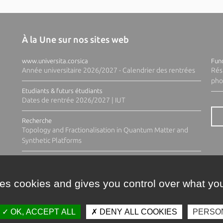
À la Une sur nos sites web
www.universita.corsica
Fund
Année universitaire 2026/2027 - Calendrier des rentrées
Rés
pho
Etudiants & futurs étudiants
Dates de rentrée 2026/2027 | IUT
Recherche
Topology and Fractionalisation in Quantum Matter and
Synthetic Platforms
ses cookies and gives you control over what you
OK, ACCEPT ALL
DENY ALL COOKIES
PERSO
Contacts
Plan d'accès
Espace 