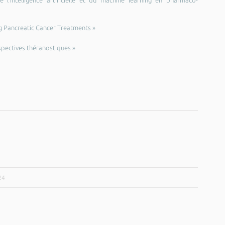
e l’intelligence artificielle et du machine learning en pharmaco-
ing Pancreatic Cancer Treatments »
rspectives théranostiques »
24