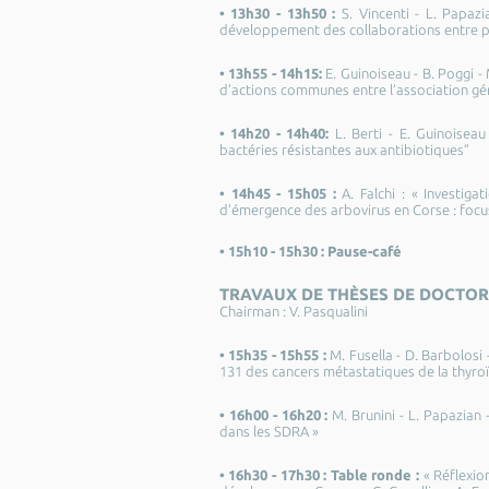
• 13h30 - 13h50 :
S. Vincenti - L. Papaz
développement des collaborations entre pra
• 13h55 - 14h15:
E. Guinoiseau - B. Poggi -
d’actions communes entre l’association géro
• 14h20 - 14h40:
L. Berti - E. Guinoiseau
bactéries résistantes aux antibiotiques”
• 14h45 - 15h05 :
A. Falchi : « Investig
d’émergence des arbovirus en Corse : focu
• 15h10 - 15h30 :
Pause-café
TRAVAUX DE THÈSES DE DOCTOR
Chairman : V. Pasqualini
• 15h35 - 15h55 :
M. Fusella - D. Barbolos
131 des cancers métastatiques de la thyro
• 16h00 - 16h20 :
M. Brunini - L. Papazian 
dans les SDRA »
• 16h30 - 17h30 :
Table ronde :
« Réflexion