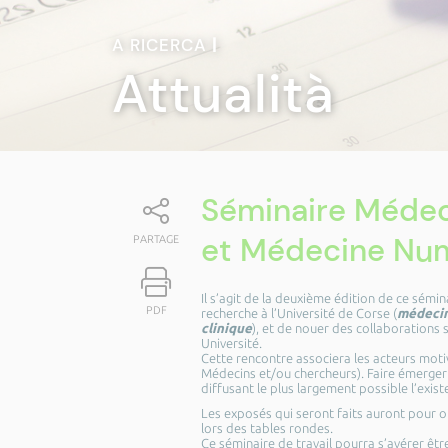
A RICERCA
|
Attualità
Séminaire Médeci
et Médecine Num
PARTAGE
Il s’agit de la deuxième édition de ce sémi
PDF
recherche à l’Université de Corse (
médecin
clinique
), et de nouer des collaborations 
Université.
Cette rencontre associera les acteurs motiv
Médecins et/ou chercheurs). Faire émerger
diffusant le plus largement possible l’exist
Les exposés qui seront faits auront pour ob
lors des tables rondes.
Ce séminaire de travail pourra s’avérer êt