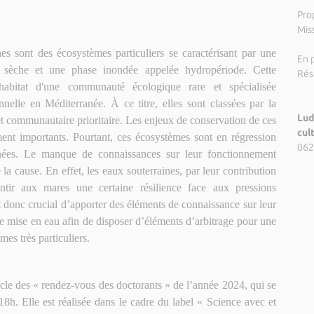
Pro
Miss
s sont des écosystèmes particuliers se caractérisant par une
En p
e sèche et une phase inondée appelée hydropériode. Cette
Rés
l'habitat d'une communauté écologique rare et spécialisée
nnelle en Méditerranée. À ce titre, elles sont classées par la
Lud
t communautaire prioritaire. Les enjeux de conservation de ces
cul
ent importants. Pourtant, ces écosystèmes sont en régression
062
nées. Le manque de connaissances sur leur fonctionnement
la cause. En effet, les eaux souterraines, par leur contribution
ntir aux mares une certaine résilience face aux pressions
t donc crucial d’apporter des éléments de connaissance sur leur
de mise en eau afin de disposer d’éléments d’arbitrage pour une
es très particuliers.
ycle des « rendez-vous des doctorants » de l’année 2024, qui se
18h. Elle est réalisée dans le cadre du label « Science avec et