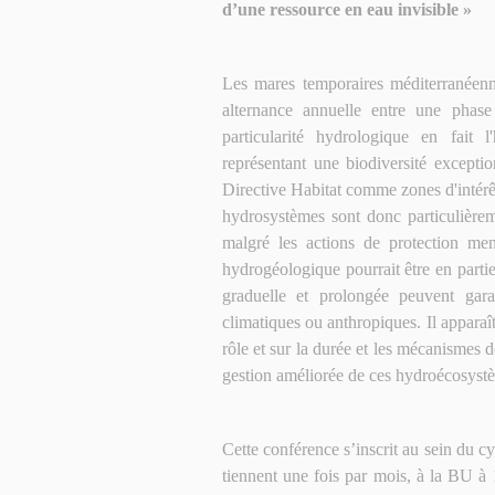
d’une ressource en eau invisible »
Les mares temporaires méditerranéenne
alternance annuelle entre une phas
particularité hydrologique en fait 
représentant une biodiversité exceptio
Directive Habitat comme zones d'intérê
hydrosystèmes sont donc particulièrem
malgré les actions de protection me
hydrogéologique pourrait être en partie 
graduelle et prolongée peuvent gara
climatiques ou anthropiques. Il apparaî
rôle et sur la durée et les mécanismes 
gestion améliorée de ces hydroécosystèm
Cette conférence s’inscrit au sein du c
tiennent une fois par mois, à la BU à 