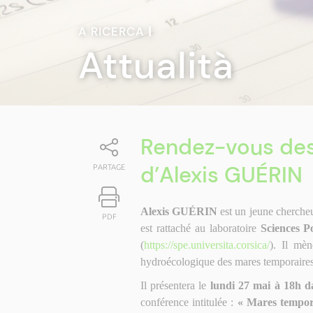
A RICERCA
|
Attualità
Rendez-vous des
d’Alexis GUÉRIN
PARTAGE
Alexis GUÉRIN
est un jeune cherche
PDF
est rattaché au laboratoire
Sciences P
(
https://spe.universita.corsica/
). Il mè
hydroécologique des mares temporaires
Il présentera le
lundi 27 mai à 18h da
conférence intitulée :
« Mares tempor