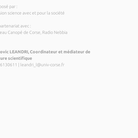
posé par :
ion science avec et pour la société
artenariat avec :
eau Canopé de Corse, Radio Nebbia
ovic LEANDRI, Coordinateur et médiateur de
ture scientifique
6130611
|
leandri_l@univ-corse.fr