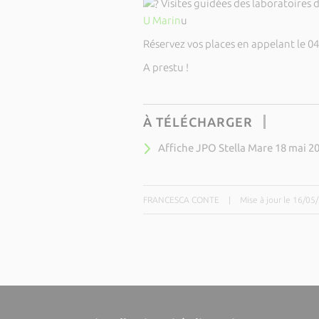
Visites guidées des laboratoires 
U Marin
u
Réservez vos places en appelant le 04
A prestu !
À TÉLÉCHARGER
Affiche JPO Stella Mare 18 mai 2
FRANCESCA CONTE
|
Mise à jour le 16/05