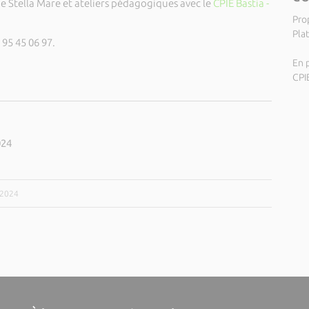
de Stella Mare et ateliers pédagogiques avec le
CPIE Bastia -
Pro
Pla
 95 45 06 97.
En p
CPI
024
/2024