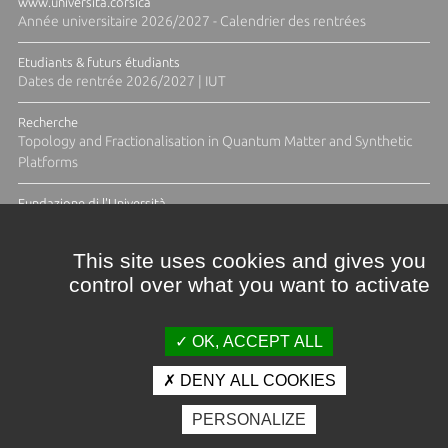
www.universita.corsica
Année universitaire 2026/2027 - Calendrier des rentrées
Etudiants & futurs étudiants
Dates de rentrée 2026/2027 | IUT
Recherche
Topology and Fractionalisation in Quantum Matter and Synthetic
Platforms
Fundazione di l'Università
Résidence Ange Tomasi "Lagune and Zeste" avec la photographe
Diane Moulenc
This site uses cookies and gives you
control over what you want to activate
ACTUS ET CALENDRIER ÉVÈNEMENTIEL
OK, ACCEPT ALL
DENY ALL COOKIES
Crédits et mentions légales
PERSONALIZE
Contacts
Plan d'accès
Espace presse
Photothèque