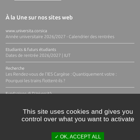
À la Une sur nos sites web
www.universita.corsica
Année universitaire 2026/2027 - Calendrier des rentrées
Etudiants & futurs étudiants
Dates de rentrée 2026/2027 | IUT
Recherche
Les Rendez-vous de l'IES Cargèse : Quantiquement votre :
Pourquoi les trains flottent-ils ?
Fundazione di l'Università
Résidence Ange Tomasi "Lagune and Zeste" avec la photographe
Diane Moulenc
This site uses cookies and gives you
control over what you want to activate
ACTUS ET CALENDRIER ÉVÈNEMENTIEL
OK, ACCEPT ALL