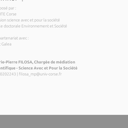
posé par :
ITE Corse
ion science avec et pour la société
le doctorale Environnement et Société
artenariat avec :
c Galea
ie-Pierre FILOSA, Chargée de médiation
entifique - Science Avec et Pour la Société
0202243
|
filosa_mp@univ-corse.fr