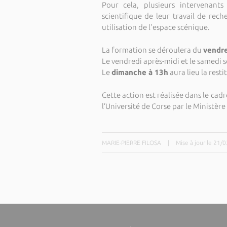
Pour cela, plusieurs intervenant
scientifique de leur travail de rec
utilisation de l'espace scénique.
La formation se déroulera du
vendre
Le vendredi après-midi et le samedi s
Le
dimanche à 13h
aura lieu la rest
Cette action est réalisée dans le cad
l’Université de Corse par le Ministèr
MARIE-PIERRE FILOSA
|
Mise à jour le 21/