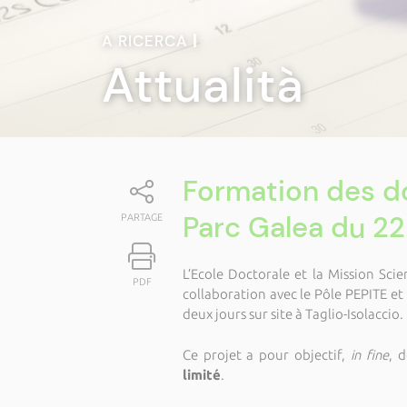
A RICERCA
|
Attualità
Formation des d
Parc Galea du 2
PARTAGE
L’Ecole Doctorale et la Mission Scie
PDF
collaboration avec le Pôle PEPITE e
deux jours sur site à Taglio-Isolaccio.
Ce projet a pour objectif,
in fine
, 
limité
.