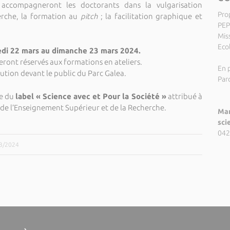
s accompagneront les doctorants dans la vulgarisation
Pro
herche, la formation au
pitch
; la facilitation graphique et
PEP
Miss
Eco
di 22 mars au dimanche 23 mars 2024.
eront réservés aux formations en ateliers.
En p
itution devant le public du Parc Galea.
Par
re du
label « Science avec et Pour la Société »
attribué à
e de l’Enseignement Supérieur et de la Recherche.
Mar
sci
042
03/2024