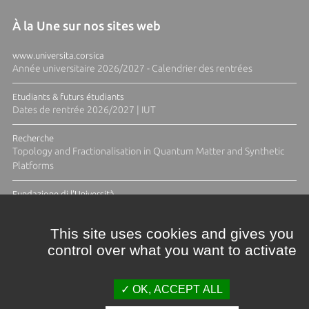
À la Une sur nos sites web
www.universita.corsica
Année universitaire 2026/2027 - Calendrier des rentrées
Etudiants & futurs étudiants
Dates de rentrée 2026/2027 | IUT
Recherche
Topology and Fractionalisation in Quantum Matter and Synthetic
Platforms
Fundazione di l'Università
Résidence Ange Tomasi "Lagune and Zeste" avec la photographe
Diane Moulenc
This site uses cookies and gives you
control over what you want to activate
ACTUS ET CALENDRIER ÉVÈNEMENTIEL
OK, ACCEPT ALL