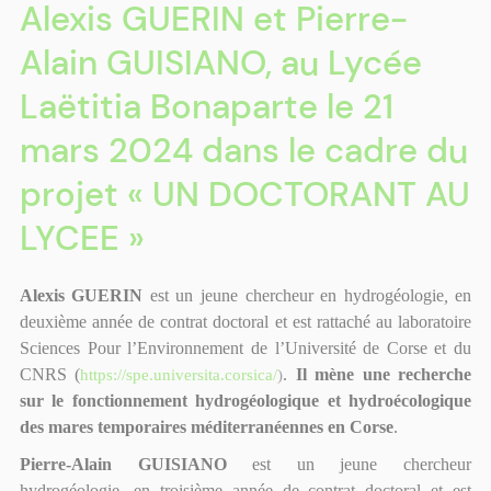
Alexis GUERIN et Pierre-
Alain GUISIANO, au Lycée
Laëtitia Bonaparte le 21
mars 2024 dans le cadre du
projet « UN DOCTORANT AU
LYCEE »
Alexis GUERIN
est un jeune chercheur en hydrogéologie
,
en
deuxième année de contrat doctoral et est rattaché au laboratoire
Sciences Pour l’Environnement de l’Université de Corse et du
CNRS (
https://spe.universita.corsica/
)
.
Il mène une recherche
sur le fonctionnement hydrogéologique et hydroécologique
des mares temporaires méditerranéennes en Corse
.
Pierre-Alain GUISIANO
est un jeune chercheur
hydrogéologie
,
en troisième année de contrat doctoral et est