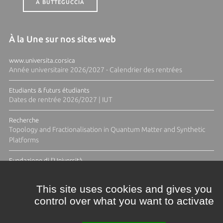
A BUTTEGUCCIA
À la Une sur nos sites web
www.universita.corsica
Année universitaire 2026/2027 - Calendrier des rentrées
Etudiants & futurs étudiants
Dates de rentrée 2026/2027 | IUT
Recherche
Topology and Fractionalisation in Quantum Matter and Synthetic
Platforms
Fundazione di l'Università
Résidence Ange Tomasi "Lagune and Zeste" avec la photographe
Diane Moulenc
This site uses cookies and gives you
control over what you want to activate
ACTUS ET CALENDRIER ÉVÈNEMENTIEL