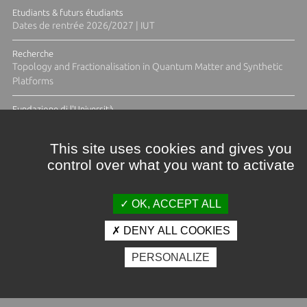
Etudiants & futurs étudiants
Dates de rentrée 2026/2027 | IUT
Recherche
Topology and Fractionalisation in Quantum Matter and Synthetic
Platforms
Fundazione di l'Università
Résidence Ange Tomasi "Lagune and Zeste" avec la photographe
Diane Moulenc
This site uses cookies and gives you
control over what you want to activate
ACTUS ET CALENDRIER ÉVÈNEMENTIEL
OK, ACCEPT ALL
DENY ALL COOKIES
Crédits et mentions légales
PERSONALIZE
Contacts
Plan d'accès
Espace presse
Photothèque
Recrutement
Marchés publics