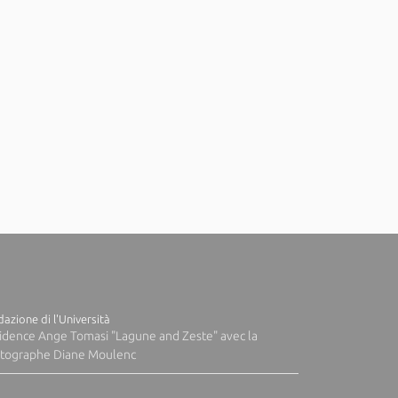
azione di l'Università
idence Ange Tomasi "Lagune and Zeste" avec la
tographe Diane Moulenc