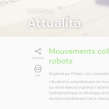
A RICERCA
|
Attualità
Mouvements coll
robots
PARTAGE
Organisé par P.Peyla, Univ. Grenoble
PDF
L'étude et la compréhension du mouve
qui attire depuis longtemps l'attent
hydrodynamique, en éthologie, en bi
domaine très émergent de la robotiq