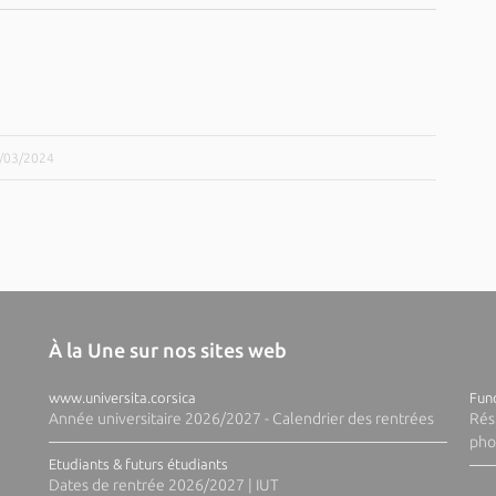
4/03/2024
À la Une sur nos sites web
www.universita.corsica
Fund
Année universitaire 2026/2027 - Calendrier des rentrées
Rés
pho
Etudiants & futurs étudiants
Dates de rentrée 2026/2027 | IUT