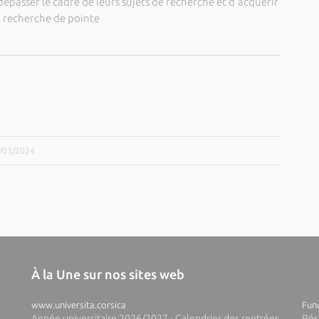
dépasser le cadre de leurs sujets de recherche et d'acquérir
a recherche de pointe
4/03/2024
À la Une sur nos sites web
www.universita.corsica
Fund
Année universitaire 2026/2027 - Calendrier des rentrées
Rés