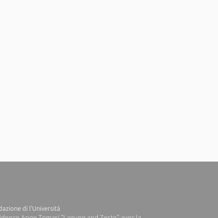
azione di l'Università
idence Ange Tomasi "Lagune and Zeste" avec la