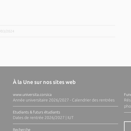
4/03/2024
À la Une sur nos sites web
www.universita.corsica
Fund
Année universitaire 2026/2027 - Calendrier des rentrées
Rés
pho
Etudiants & futurs étudiants
Dates de rentrée 2026/2027 | IUT
Recherche