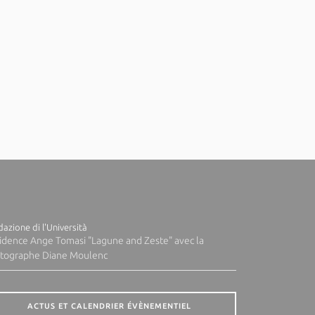
azione di l'Università
idence Ange Tomasi "Lagune and Zeste" avec la
tographe Diane Moulenc
ACTUS ET CALENDRIER ÉVÈNEMENTIEL