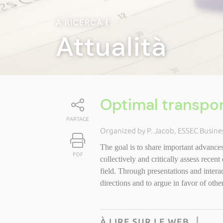
A RICERCA
|
Attualità
Optimal transpor
PARTAGE
Organized by P. Jacob, ESSEC Busine
The goal is to share important advances 
PDF
collectively and critically assess recen
field. Through presentations and interact
directions and to argue in favor of other
À LIRE SUR LE WEB