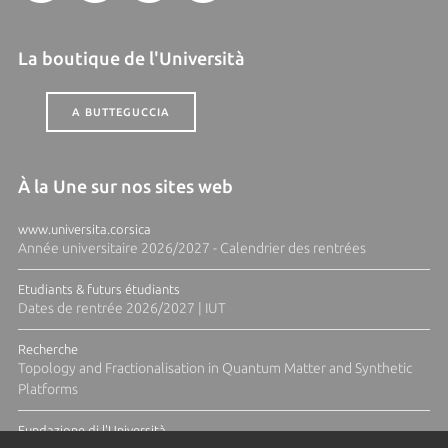
La boutique de l'Università
A BUTTEGUCCIA
À la Une sur nos sites web
www.universita.corsica
Année universitaire 2026/2027 - Calendrier des rentrées
Etudiants & futurs étudiants
Dates de rentrée 2026/2027 | IUT
Recherche
Topology and Fractionalisation in Quantum Matter and Synthetic
Platforms
Fundazione di l'Università