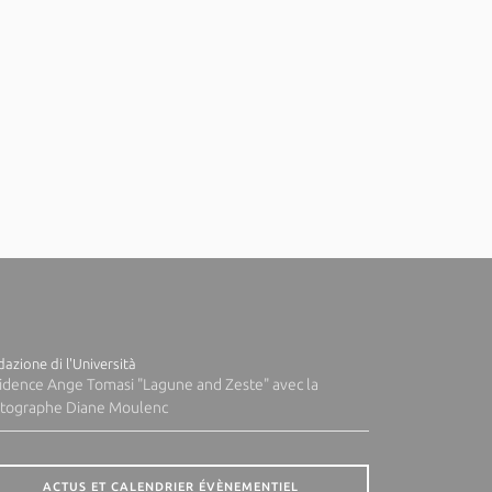
azione di l'Università
idence Ange Tomasi "Lagune and Zeste" avec la
tographe Diane Moulenc
ACTUS ET CALENDRIER ÉVÈNEMENTIEL