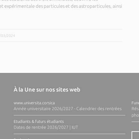
 expérimentale des particules et des astroparticules, ainsi
4/03/2024
À la Une sur nos sites web
www.universita.corsica
Fund
Année universitaire 2026/2027 - Calendrier des rentrées
Rés
pho
Etudiants & futurs étudiants
Dates de rentrée 2026/2027 | IUT