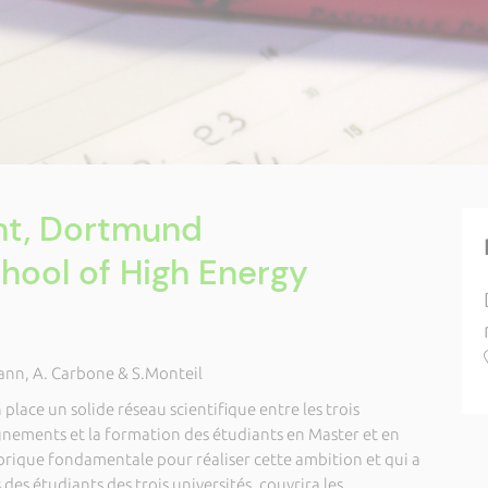
nt, Dortmund
chool of High Energy
mann, A. Carbone & S.Monteil
place un solide réseau scientifique entre les trois
ignements et la formation des étudiants en Master et en
 brique fondamentale pour réaliser cette ambition et qui a
des étudiants des trois universités, couvrira les