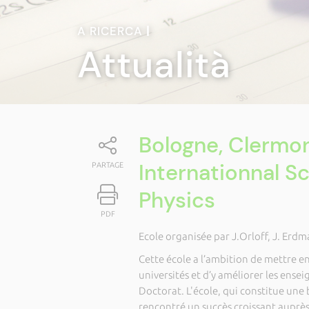
A RICERCA
|
Attualità
Bologne, Clermo
Internationnal S
PARTAGE
Physics
PDF
Ecole organisée par J.Orloff, J. Erd
Cette école a l’ambition de mettre en 
universités et d’y améliorer les ense
Doctorat. L'école, qui constitue une
rencontré un succès croissant auprès 