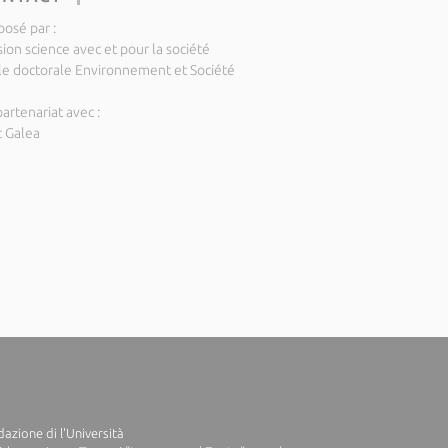
posé par :
ion science avec et pour la société
le doctorale Environnement et Société
artenariat avec :
c Galea
azione di l'Università