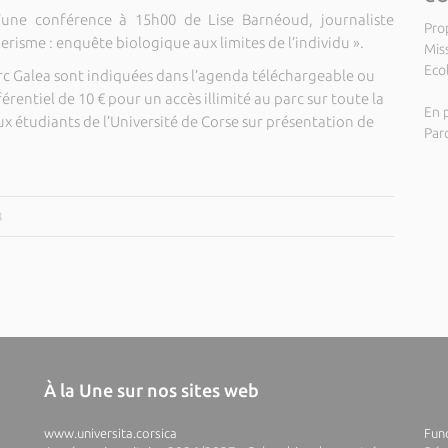
d’une conférence à 15h00 de Lise Barnéoud, journaliste
Pro
erisme : enquête biologique aux limites de l’individu ».
Miss
Eco
Parc Galea sont indiquées dans l’agenda téléchargeable ou
férentiel de 10 € pour un accès illimité au parc sur toute la
En p
x étudiants de l’Université de Corse sur présentation de
Par
4
À la Une sur nos sites web
www.universita.corsica
Fund