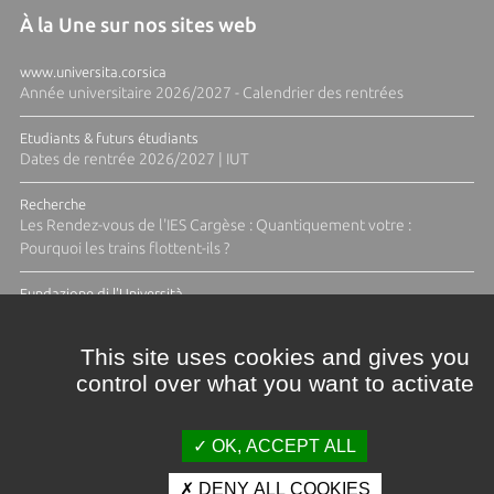
À la Une sur nos sites web
www.universita.corsica
Année universitaire 2026/2027 - Calendrier des rentrées
Etudiants & futurs étudiants
Dates de rentrée 2026/2027 | IUT
Recherche
Les Rendez-vous de l'IES Cargèse : Quantiquement votre :
Pourquoi les trains flottent-ils ?
Fundazione di l'Università
Résidence Ange Tomasi "Lagune and Zeste" avec la photographe
Diane Moulenc
This site uses cookies and gives you
control over what you want to activate
ACTUS ET CALENDRIER ÉVÈNEMENTIEL
OK, ACCEPT ALL
DENY ALL COOKIES