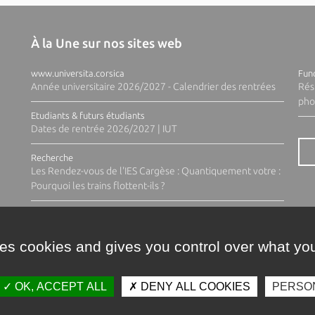
À la Une sur nos sites web
www.universita.corsica
Fund
Année universitaire 2026/2027 - Calendrier des rentrées
Rés
pho
Etudiants & futurs étudiants
Dates de rentrée 2026/2027 | IUT
Recherche
Les Rendez-vous de l'IES Cargèse : Quantiquement votre :
Pourquoi les trains flottent-ils ?
ses cookies and gives you control over what you
OK, ACCEPT ALL
DENY ALL COOKIES
PERSO
Contacts
Plan d'accès
Espace 