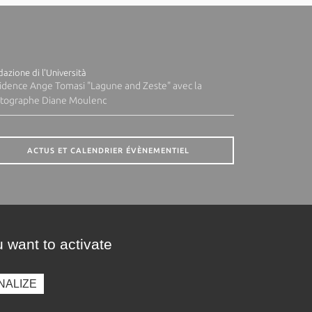
azione di l'Università
idence Ange Tomasi "Lagune and Zeste" avec la
tographe Diane Moulenc
ACTUS ET CALENDRIER ÉVÈNEMENTIEL
 want to activate
NALIZE
presse
Photothèque
Recrutement
Marchés publics