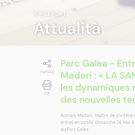
A RICERCA
|
Attualità
Parc Galea - Ent
Medori : « LA S
PARTAGE
les dynamiques r
PDF
des nouvelles te
Romain Medori, Maître de conférence
entretien public dimanche 26 Mai à 
du Parc Galea.