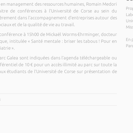
et en management des ressources humaines, Romain Medori
Pro
itre de conférences à l’Université de Corse au sein du
Labo
ulièrement dans l’accompagnement d’entreprises autour des
Uni
aux et de la qualité de vie au travail.
Miss
ne conférence à 15h00 de Mickaël Worms-Ehrminger, docteur
En p
ue, intitulée « Santé mentale : briser les tabous ! Pour en
Par
iatrie ».
 Parc Galea sont indiquées dans l’agenda téléchargeable ou
éférentiel de 10 € pour un accès illimité au parc sur toute la
aux étudiants de l’Université de Corse sur présentation de
4