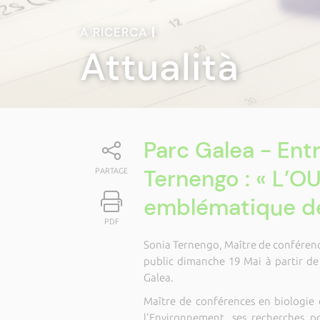
A RICERCA
|
Attualità
Parc Galea - Ent
Ternengo : « L’O
PARTAGE
emblématique de
PDF
Sonia Ternengo, Maître de conférence
public dimanche 19 Mai à partir de
Galea.
Maître de conférences en biologie 
l'Environnement, ses recherches 