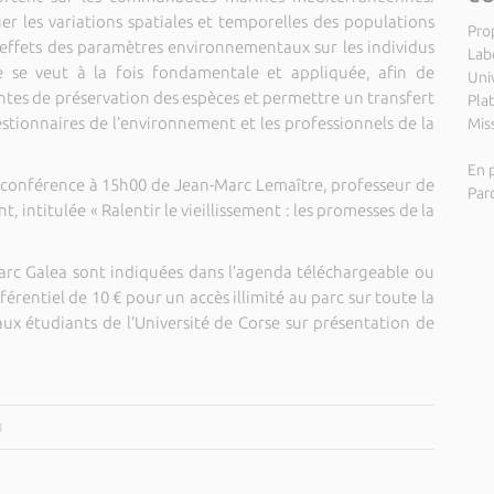
uer les variations spatiales et temporelles des populations
Pro
s effets des paramètres environnementaux sur les individus
Lab
e se veut à la fois fondamentale et appliquée, afin de
Uni
es de préservation des espèces et permettre un transfert
Pla
gestionnaires de l’environnement et les professionnels de la
Miss
En p
ne conférence à 15h00 de Jean-Marc Lemaître, professeur de
Par
, intitulée « Ralentir le vieillissement : les promesses de la
 Parc Galea sont indiquées dans l’agenda téléchargeable ou
éférentiel de 10 € pour un accès illimité au parc sur toute la
aux étudiants de l’Université de Corse sur présentation de
4