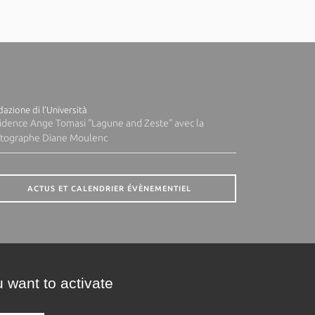
azione di l'Università
idence Ange Tomasi "Lagune and Zeste" avec la
tographe Diane Moulenc
ACTUS ET CALENDRIER ÉVÈNEMENTIEL
 want to activate