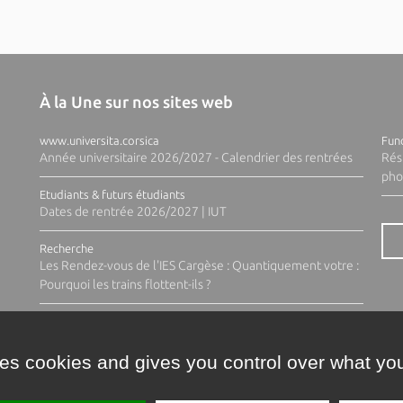
À la Une sur nos sites web
www.universita.corsica
Fund
Année universitaire 2026/2027 - Calendrier des rentrées
Rés
pho
Etudiants & futurs étudiants
Dates de rentrée 2026/2027 | IUT
Recherche
Les Rendez-vous de l'IES Cargèse : Quantiquement votre :
Pourquoi les trains flottent-ils ?
ses cookies and gives you control over what you