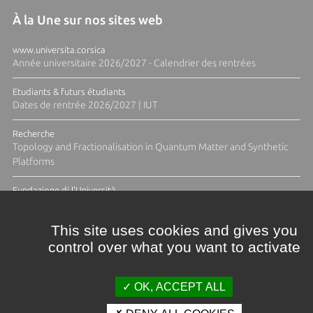
À la Une sur nos sites web
www.universita.corsica
Année universitaire 2026/2027 - Calendrier des rentrées
Etudiants & futurs étudiants
Dates de rentrée 2026/2027 | IUT
Recherche
Topology and Fractionalisation in Quantum Matter and Synthetic
Platforms
Fundazione di l'Università
Résidence Ange Tomasi "Lagune and Zeste" avec la photographe
Diane Moulenc
This site uses cookies and gives you
control over what you want to activate
ACTUS ET CALENDRIER ÉVÈNEMENTIEL
OK, ACCEPT ALL