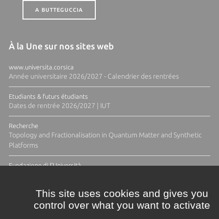
A BUTTEGUCCIA
À la Une sur nos sites web
www.universita.corsica
Année universitaire 2026/2027 - Calendrier des rentrées
Etudiants & futurs étudiants
Dates de rentrée 2026/2027 | IUT
Recherche
Topology and Fractionalisation in Quantum Matter and Synthetic
Platforms
Fundazione di l'Università
Résidence Ange Tomasi "Lagune and Zeste" avec la photographe
Diane Moulenc
This site uses cookies and gives you
control over what you want to activate