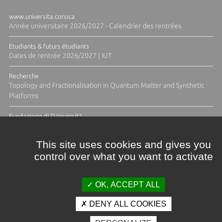
www.universita.corsica
Année universitaire 2026/2027 - Calendrier des rentrées
Etudiants & futurs étudiants
Dates de rentrée 2026/2027 | IUT
Recherche
Topology and Fractionalisation in Quantum Matter and Synthetic
Platforms
Fundazione di l'Università
Résidence Ange Tomasi "Lagune and Zeste" avec la photographe
Diane Moulenc
This site uses cookies and gives you
control over what you want to activate
ACTUS ET CALENDRIER ÉVÈNEMENTIEL
OK, ACCEPT ALL
DENY ALL COOKIES
Crédits et mentions légales