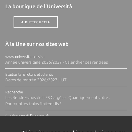
La boutique de l'Università
A BUTTEGUCCIA
À la Une sur nos sites web
www.universita.corsica
Année universitaire 2026/2027 - Calendrier des rentrées
Etudiants & futurs étudiants
Dates de rentrée 2026/2027 | IUT
Recherche
Les Rendez-vous de l'IES Cargèse : Quantiquement votre :
Pourquoi les trains flottent-ils ?
Fundazione di l'Università
Résidence Ange Tomasi "Lagune and Zeste" avec la photographe
Diane Moulenc